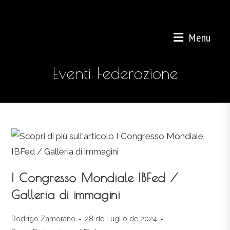
Salta
al
contenuto
Menu
Eventi Federazione
I Congresso Mondiale IBFed /
Galleria di immagini
Autore
Articolo
Rodrigo Zamorano
28 de Luglio de 2024
dell'articolo:
pubblicato: