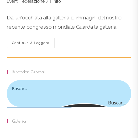
Categoria
Eventi Federazione
/
Finito
dell'articolo:
Dai un'occhiata alla galleria di immagini del nostro
recente congresso mondiale Guarda la galleria
I
Continua A Leggere
Congresso
Mondiale
IBFed
/
Galleria
Di
Buscador General
Immagini
Buscar...
Galería