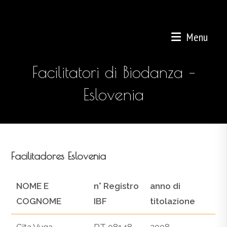
Salta
al
contenuto
Menu
Facilitatori di Biodanza –
Eslovenia
Facilitadores Eslovenia
NOME E
n° Registro
anno di
COGNOME
IBF
titolazione