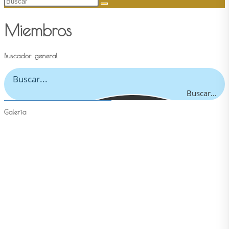
Buscar
en
Miembros
esta
web
Buscador general
Buscar...
Galería