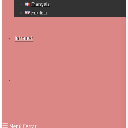
Français
English
Intranet
Alternar
búsqueda
Menú
Cerrar