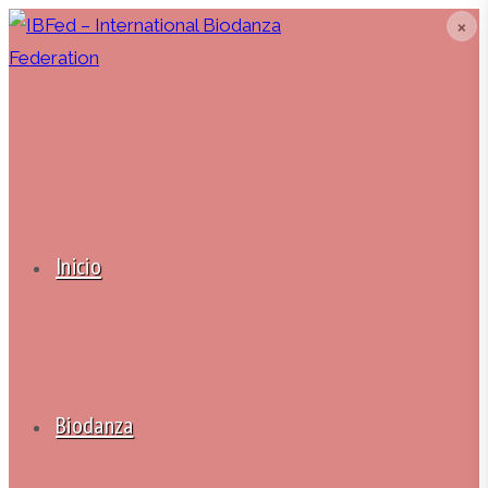
Ir
❌
al
contenido
Inicio
Biodanza