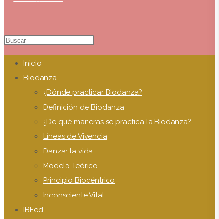
Buscar
Pulsa
en
Escape
de
Inicio
esta
para
Biodanza
web
cerrar
¿Dónde practicar Biodanza?
el
Definición de Biodanza
panel
¿De qué maneras se practica la Biodanza?
de
la
Líneas de Vivencia
búsqueda.
Danzar la vida
Modelo Teórico
Principio Biocéntrico
Inconsciente Vital
web
IBFed