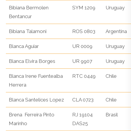
Bibiana Bermolen
SYM 1209
Uruguay
Bentancur
Bibiana Talamoni
ROS 0803
Argentina
Blanca Aguiar
UR 0009
Uruguay
Blanca Elvira Borges
UR 9907
Uruguay
Blanca Irene Fuentealba
RTC 0449
Chile
Herrera
Blanca Santelices Lopez
CLA 0723
Chile
Brena Ferreira Pinto
RJ 19104
Brasil
Marinho
DAS25