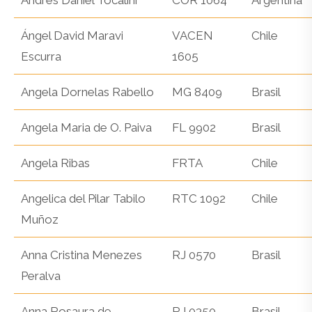
Andres Daniel Tocalini
COR 1064
Argentina
Ángel David Maravi
VACEN
Chile
Escurra
1605
Angela Dornelas Rabello
MG 8409
Brasil
Angela Maria de O. Paiva
FL 9902
Brasil
Angela Ribas
FRTA
Chile
Angelica del Pilar Tabilo
RTC 1092
Chile
Muñoz
Anna Cristina Menezes
RJ 0570
Brasil
Peralva
Anna Rosaura de
RJ 0350
Brasil