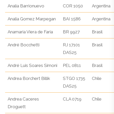
Analía Barrionuevo
COR 1050
Argentina
Analia Gomez Marpegan
BAI 1586
Argentina
Anamaria Viera de Faria
BR 9927
Brasil
André Bocchetti
RJ 17101
Brasil
DAS25
André Luis Soares Simoni
PEL 0811
Brasil
Andrea Borchert Billik
STGO 1735
Chile
DAS25
Andrea Caceres
CLA 0719
Chile
Droguett