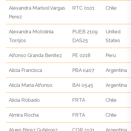
Alexandra Marisol Vargas
RTC 0101
Chile
Perez
Alexandra Motolinia
PUEB 2109
United
Torrijos
DAS25
States
Alfonso Granda Benitez
PE 0218
Peru
Alicia Francisca
PBA 0407
Argentina
Alicia Maria Alfonso
BAI 0545
Argentina
Alicia Robado
FRTA
Chile
Almira Rocha
FRTA
Chile
Aluen Pérez Gutiérrez
COR 1931
Argentina