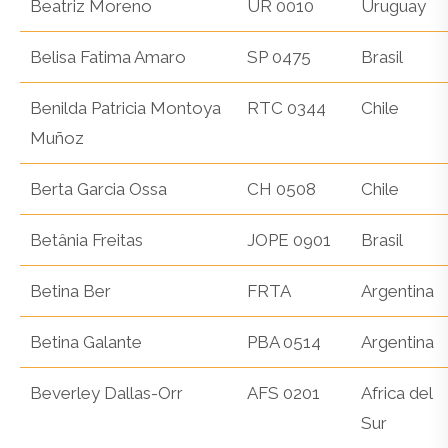
Beatriz Moreno
UR 0010
Uruguay
Belisa Fatima Amaro
SP 0475
Brasil
Benilda Patricia Montoya
RTC 0344
Chile
Muñoz
Berta Garcia Ossa
CH 0508
Chile
Betânia Freitas
JOPE 0901
Brasil
Betina Ber
FRTA
Argentina
Betina Galante
PBA 0514
Argentina
Beverley Dallas-Orr
AFS 0201
Africa del
Sur