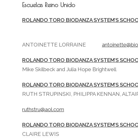
Escuelas Reino Unido
ROLANDO TORO BIODANZA SYSTEM’S SCHOO
ANTOINETTE LORRAINE
antoinette@bi
ROLANDO TORO BIODANZA SYSTEM’S SCHOO
Mike Skilbeck and Julia Hope Brightwell
ROLANDO TORO BIODANZA SYSTEM’S SCHOO
RUTH STRUPINSKI, PHILIPPA KENNAN, ALTAI
ruthstru@aol.com
ROLANDO TORO BIODANZA SYSTEM’S SCHOO
CLAIRE LEWIS