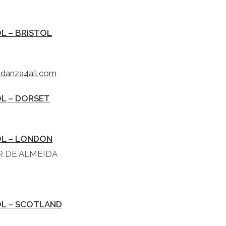
L – BRISTOL
odanza4all.com
L – DORSET
L – LONDON
R DE ALMEIDA
L – SCOTLAND