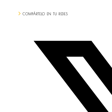
COMPARTIR
COMPÁRTELO EN TU REDES
ESTE
CONTENIDO
Se
abre
en
una
nueva
ventana