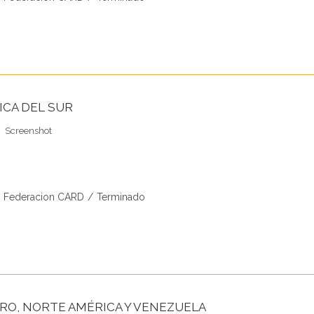
Screenshot
ía
s Federacion CARD
/
Terminado