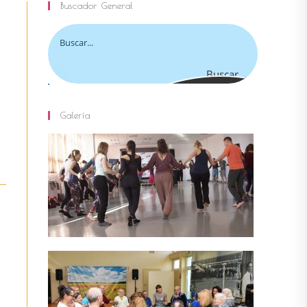
Buscador General
la
Buscar...
Galería
web