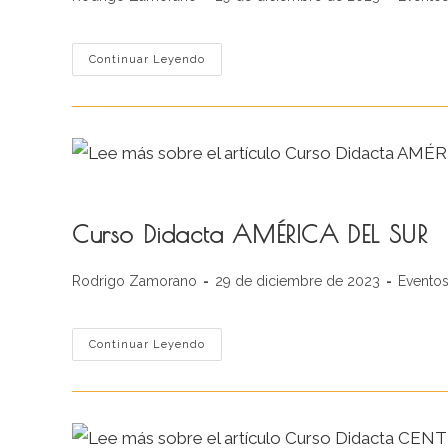
de
de
de
la
la
la
entrada:
entrada:
entrada:
Curso
Continuar Leyendo
Didacta
EUROPA
Curso Didacta AMÉRICA DEL SUR
Autor
Publicación
Categor
Rodrigo Zamorano
29 de diciembre de 2023
Evento
de
de
de
la
la
la
entrada:
entrada:
entrada:
Curso
Continuar Leyendo
Didacta
AMÉRICA
DEL
SUR