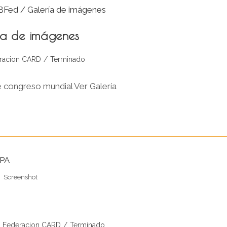
ía de imágenes
racion CARD
/
Terminado
e congreso mundial Ver Galería
Screenshot
ía
s Federacion CARD
/
Terminado