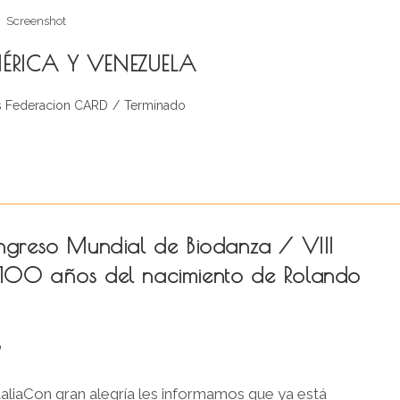
Screenshot
MÉRICA Y VENEZUELA
ía
s Federacion CARD
/
Terminado
:
ngreso Mundial de Biodanza / VIII
100 años del nacimiento de Rolando
o
aliaCon gran alegría les informamos que ya está