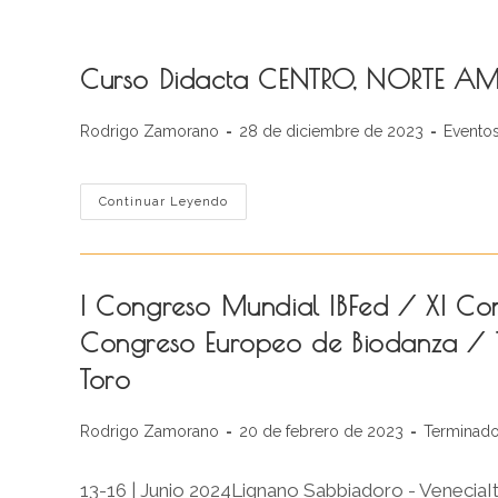
Curso Didacta CENTRO, NORTE A
Autor
Publicación
Categor
Rodrigo Zamorano
28 de diciembre de 2023
Evento
de
de
de
la
la
la
entrada:
entrada:
entrada
Curso
Continuar Leyendo
Didacta
CENTRO,
NORTE
AMÉRICA
Y
VENEZUELA
I Congreso Mundial IBFed / XI Co
Congreso Europeo de Biodanza / 
Toro
Autor
Publicación
Categoría
Rodrigo Zamorano
20 de febrero de 2023
Terminad
de
de
de
la
la
la
13-16 | Junio 2024Lignano Sabbiadoro - VeneciaIt