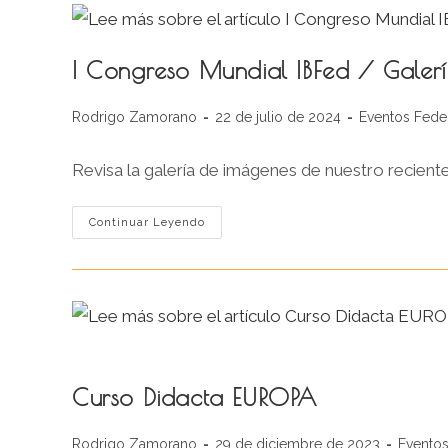
I Congreso Mundial IBFed / Galer
Autor
Publicación
Categoría
Rodrigo Zamorano
22 de julio de 2024
Eventos Fede
de
de
de
la
la
la
Revisa la galería de imágenes de nuestro recient
entrada:
entrada:
entrada:
I
Continuar Leyendo
Congreso
Mundial
IBFed
/
Galería
De
Imágenes
Curso Didacta EUROPA
Autor
Publicación
Categor
Rodrigo Zamorano
29 de diciembre de 2023
Evento