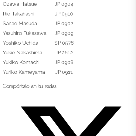
Ozawa Hatsue
JP 0904
Rie Takahashi
JP 0910
Sanae Masuda
JP 0902
Yasuhiro Fukasawa
JP 0909
Yoshiko Uchida
SP 0578
Yukie Nakashima
JP 2612
Yukiko Komachi
JP 0908
Yuriko Kameyama
JP 0911
Compartilhar
Compártelo en tu redes
este
Abre
conteúdo
em
uma
nova