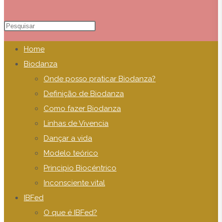
Pesquisar
Pressione
neste
a
do
Home
site
tecla
Biodanza
“Esc”
Onde posso praticar Biodanza?
para
Definição de Biodanza
fechar
Como fazer Biodanza
o
site
Linhas de Vivencia
painel
Dançar a vida
de
Modelo teórico
pesquisa.
Principio Biocéntrico
Inconsciente vital
IBFed
O que é IBFed?