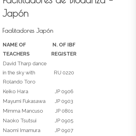
site
Japón
Facilitadores Japón
NAME OF
N. OF IBF
TEACHERS
REGISTER
David Tharp dance
in the sky with
RU 0220
Rolando Toro
Keiko Hara
JP 0906
Mayumi Fukasawa
JP 0903
Mimma Mancuso
JP 0801
Naoko Tsutsui
JP 0905
Naomi Imamura
JP 0907