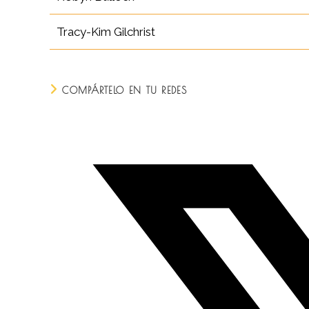
Tracy-Kim Gilchrist
COMPARTILHAR
COMPÁRTELO EN TU REDES
ESTE
CONTEÚDO
Abre
em
uma
nova
janela