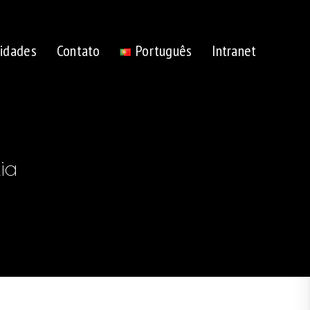
idades
Contato
Português
Intranet
Alternar
pesquisa
ia
do