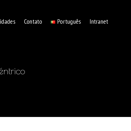
idades
Contato
Português
Intranet
Alternar
pesquisa
éntrico
do