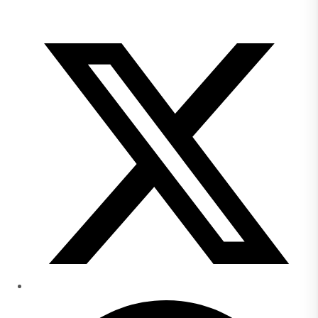
CE
CONTENU
Ouvrir
dans
une
autre
fenêtre
Ouvrir