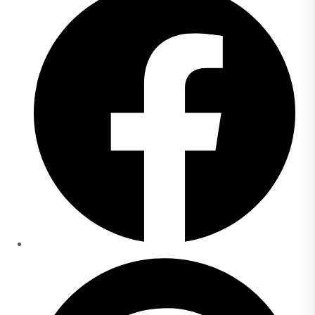
dans
une
autre
fenêtre
Ouvrir
dans
une
autre