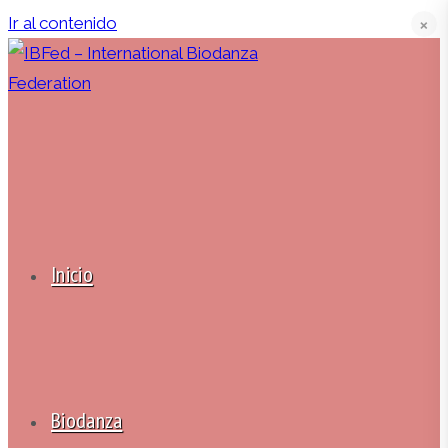
Ir al contenido
❌
Inicio
Biodanza